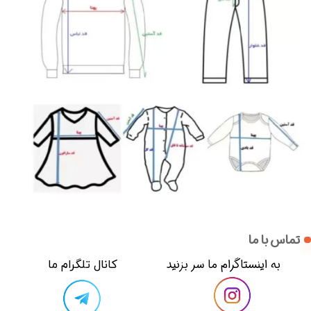
تماس با ما
​​به اینستاگرام ما سر بزنید​​​​​​​
​کانال تلگرام ما