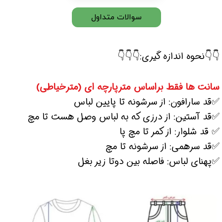
سوالات متداول
👇👇نحوه اندازه گیری:👇👇👇
سانت ها فقط براساس مترپارچه ای (مترخیاطی)
✅قد سارافون: از سرشونه تا پایین لباس
✅قد آستین: از درزی که به لباس وصل هست تا مچ
✅ قد شلوار: از کمر تا مچ پا
✅قد سرهمی: از سرشونه تا مچ
✅پهنای لباس: فاصله بین دوتا زیر بغل