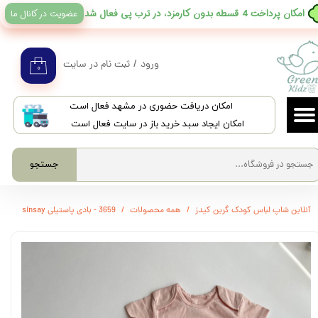
عضویت در کانال ما
​امکان پرداخت 4 قسطه بدون کارمزد، در ترب پی فعال شد
حساب کاربری من
تغییر گذر واژه
ورود
/
ثبت نام در سایت
۰
سفارشات
​امکان دریافت حضوری در مشهد فعال است
خروج از حساب کاربری
امکان ایجاد سبد خرید باز در سایت فعال است
جستجو
آنلاین شاپ لباس کودک گرین کیدز
همه محصولات
3659 - بادی پاستیلی sinsay