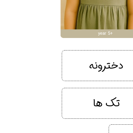
year 5+
دخترونه
تک ها