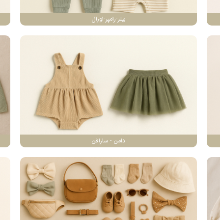
بیلر-رامپر-اورال
دامن - سارافن