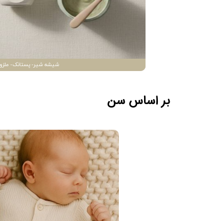
شیشه شیر- پستانک- ملزو
بر اساس سن