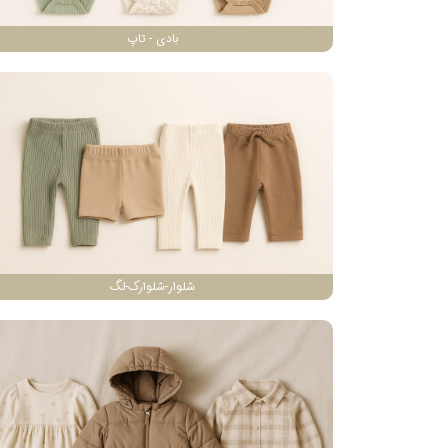
بادی - تاپ
شلوار-شلوارک-لگ