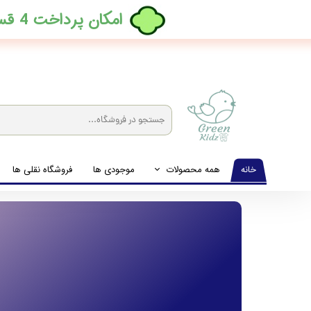
​امکان پرداخت 4 قسطه بدون کارمزد، در ترب پی فعال شد
خانه
همه محصولات
موجودی ها
فروشگاه نقلی ها
لباس نوزاد تا نوجوان
شیشه شیرخوری و پستانک و ملزومات غذا
لوازم بهداشتی کودک (زیرانداز و دستمال مرطوب و ...)
اکسسوری