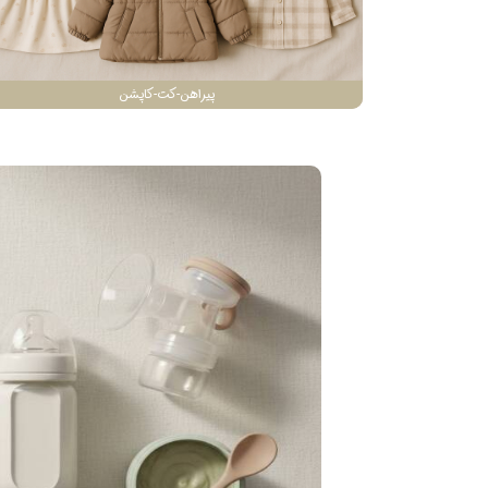
پیراهن-کت-کاپشن