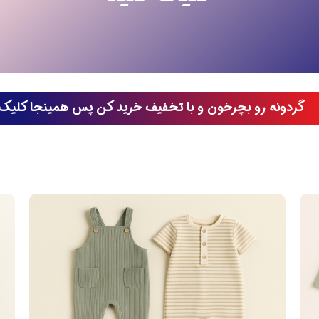
گردونه رو بچرخون و با تخفیف خرید کن پس همینجا کلیک