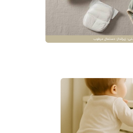
تی- زیرانداز- دستمال مرطوب