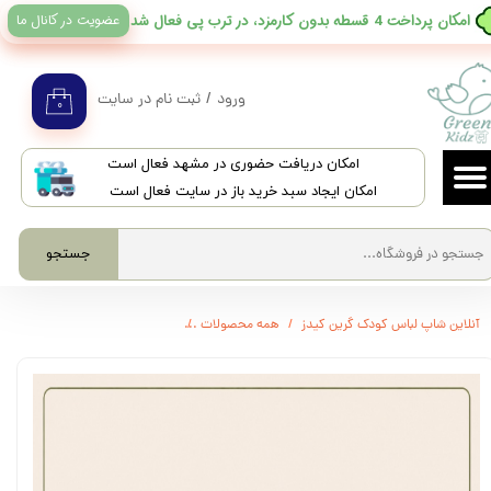
عضویت در کانال ما
​امکان پرداخت 4 قسطه بدون کارمزد، در ترب پی فعال شد
حساب کاربری من
تغییر گذر واژه
ورود
/
ثبت نام در سایت
۰
سفارشات
​امکان دریافت حضوری در مشهد فعال است
خروج از حساب کاربری
امکان ایجاد سبد خرید باز در سایت فعال است
جستجو
آنلاین شاپ لباس کودک گرین کیدز
همه محصولات
3695 - شلوارک ایراددار - صفر ماه تا 2 سال