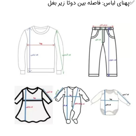
✅پهنای لباس: فاصله بین دوتا زیر بغل