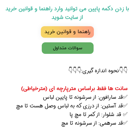
​با زدن دکمه پایین می توانید وارد راهنما و قوانین خرید
از سایت شوید
راهنما و قوانین خرید
سوالات متداول
👇👇نحوه اندازه گیری:👇👇👇
سانت ها فقط براساس مترپارچه ای (مترخیاطی)
✅قد سارافون: از سرشونه تا پایین لباس
✅قد آستین: از درزی که به لباس وصل هست تا مچ
✅ قد شلوار: از کمر تا مچ پا
✅قد سرهمی: از سرشونه تا مچ