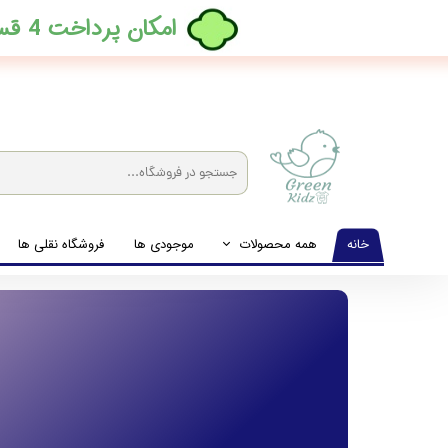
​امکان پرداخت 4 قسطه بدون کارمزد، در ترب پی فعال شد
خانه
همه محصولات
موجودی ها
فروشگاه نقلی ها
لباس نوزاد تا نوجوان
شیشه شیرخوری و پستانک و ملزومات غذا
لوازم بهداشتی کودک (زیرانداز و دستمال مرطوب و ...)
اکسسوری