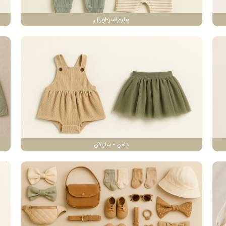
بیلر-رامپر-اورال
دامن - سارافن