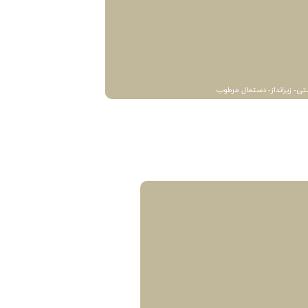
تی- زیرانداز- دستمال مرطوب