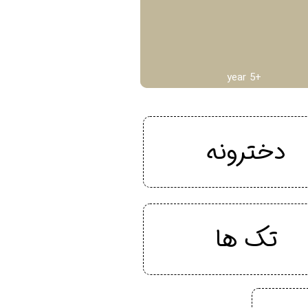
year 5+
دخترونه
تک ها