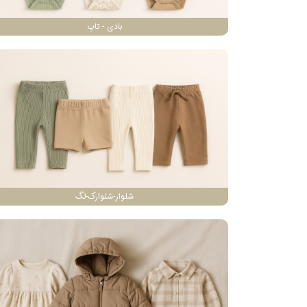
بادی - تاپ
شلوار-شلوارک-لگ