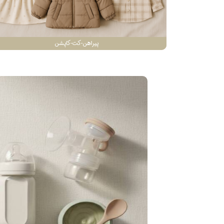
پیراهن-کت-کاپشن