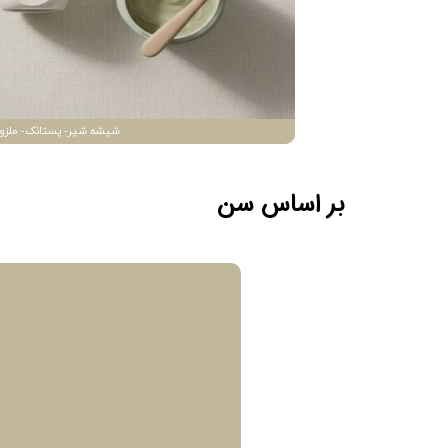
شیشه شیر- پستانک- ملزو
بر اساس سن