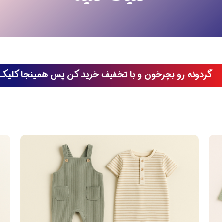
گردونه رو بچرخون و با تخفیف خرید کن پس همینجا کلیک