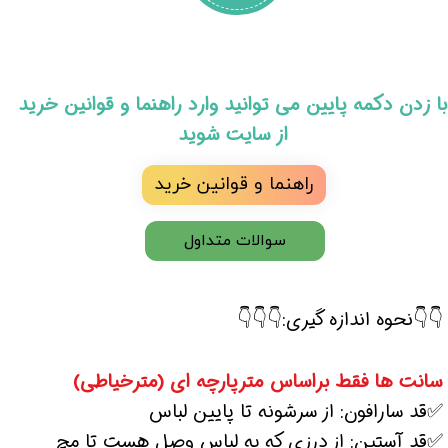
​با زدن دکمه پایین می توانید وارد راهنما و قوانین خرید
از سایت شوید
راهنما و قوانین خرید
سوالات متداول
👇👇نحوه اندازه گیری:👇👇👇
سانت ها فقط براساس مترپارچه ای (مترخیاطی)
✅قد سارافون: از سرشونه تا پایین لباس
✅قد آستین: از درزی که به لباس وصل هست تا مچ