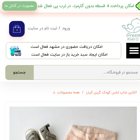
عضویت در کانال ما
​امکان پرداخت 4 قسطه بدون کارمزد، در ترب پی فعال شد
حساب کاربری من
تغییر گذر واژه
ورود
/
ثبت نام در سایت
۰
سفارشات
​امکان دریافت حضوری در مشهد فعال است
خروج از حساب کاربری
امکان ایجاد سبد خرید باز در سایت فعال است
جستجو
آنلاین شاپ لباس کودک گرین کیدز
همه محصولات
3704 - شلوار بیسکوئیتی socute