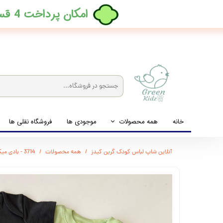
​امکان پرداخت 4 قسطه بدون کارمزد، در ترب پی فعال شد
خانه
همه محصولات
موجودی ها
فروشگاه نقلی ها
لباس نوزاد تا نوجوان
آنلاین شاپ لباس کودک گرین کیدز
همه محصولات
3714 - بادی میکس وارداتی
شیشه شیرخوری و پستانک و ملزومات غذا
لوازم بهداشتی کودک (زیرانداز و دستمال مرطوب و ...)
اکسسوری