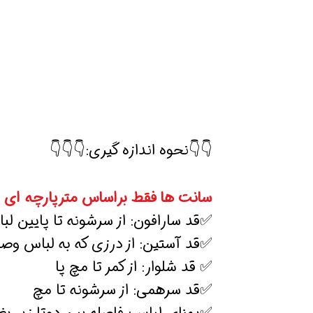
👇👇نحوه اندازه گیری:👇👇👇
سانت ها فقط براساس مترپارچه ای 
✅قد سارافون: از سرشونه تا پایین لب
✅قد آستین: از درزی که به لباس و
✅ قد شلوار: از کمر تا مچ پا
✅قد سرهمی: از سرشونه تا مچ