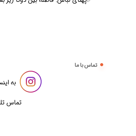
✅پهنای لباس: فاصله بین دوتا زیر بغ
تماس با ما
​​به اینس
​تماس تلفنی با 09014836221 از ساعت