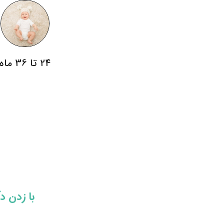
24 تا 36 ماه
​​با زدن