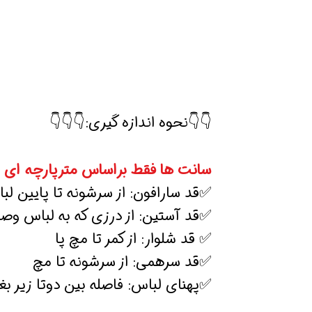
👇👇نحوه اندازه گیری:👇👇👇
سانت ها فقط براساس مترپارچه ای 
✅قد سارافون: از سرشونه تا پایین لب
✅قد آستین: از درزی که به لباس و
✅ قد شلوار: از کمر تا مچ پا
✅قد سرهمی: از سرشونه تا مچ
✅پهنای لباس: فاصله بین دوتا زیر بغ