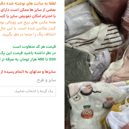
لطفا به سانت های نوشته شده دقت ک
بعضی از سایز ها ممکن است دارای ل
با احترام امکان تعویض سایز یا کن
همه عکس های پیج غیر ژورنالی بود
کیدز عکاسی شده است. با این حال 
اختلاف رنگ را حتما در نظر بگیرید.
قیمت هر کد متفاوت است
200 تا 450 هزار تومان به صرفه تر است
سایزها و مدلهای به اتمام رسیده ا
سایز و طرح
یک گزینه را انتخاب نمایید.