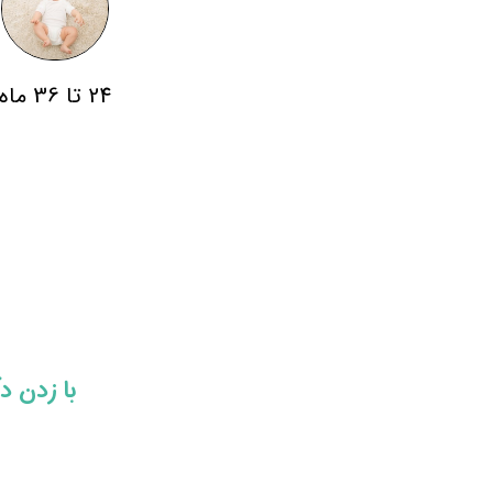
24 تا 36 ماه
​​با زدن