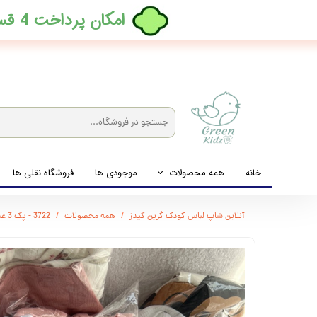
​امکان پرداخت 4 قسطه بدون کارمزد، در ترب پی فعال شد
خانه
همه محصولات
موجودی ها
فروشگاه نقلی ها
لباس نوزاد تا نوجوان
آنلاین شاپ لباس کودک گرین کیدز
همه محصولات
3722 - پک 3 عددی رامپر، بادی، پیشبند
شیشه شیرخوری و پستانک و ملزومات غذا
لوازم بهداشتی کودک (زیرانداز و دستمال مرطوب و ...)
اکسسوری