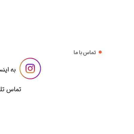
تماس با ما
​​به اینس
​تماس تلفنی با 09014836221 از ساعت