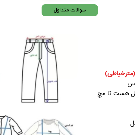
سوالات متداول
(مترخیاطی)
اس
صل هست تا مچ
ل