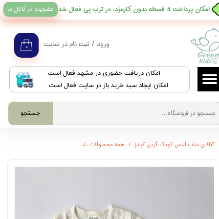
عضویت در کانال ما
​امکان پرداخت 4 قسطه بدون کارمزد، در ترب پی فعال شد
حساب کاربری من
تغییر گذر واژه
ورود
/
ثبت نام در سایت
۰
سفارشات
​امکان دریافت حضوری در مشهد فعال است
خروج از حساب کاربری
امکان ایجاد سبد خرید باز در سایت فعال است
جستجو
آنلاین شاپ لباس کودک گرین کیدز
همه محصولات
3732 - بادی آستین کوتاه سفید LC waikiki