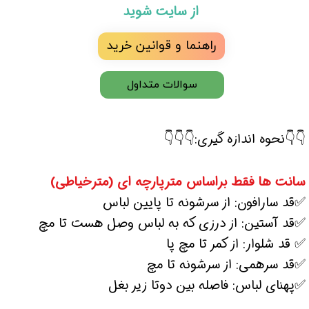
از سایت شوید
راهنما و قوانین خرید
سوالات متداول
👇👇نحوه اندازه گیری:👇👇👇
سانت ها فقط براساس مترپارچه ای (مترخیاطی)
✅قد سارافون: از سرشونه تا پایین لباس
✅قد آستین: از درزی که به لباس وصل هست تا مچ
✅ قد شلوار: از کمر تا مچ پا
✅قد سرهمی: از سرشونه تا مچ
✅پهنای لباس: فاصله بین دوتا زیر بغل