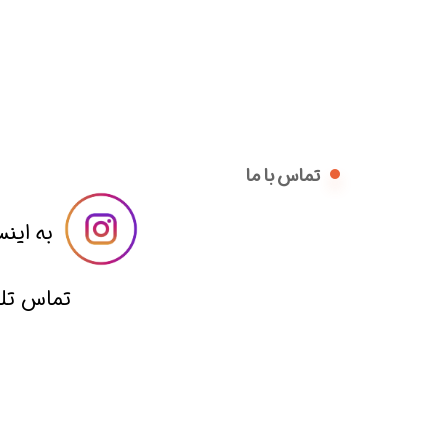
تماس با ما
​​به اینس
​تماس تلفنی با 09014836221 از ساعت