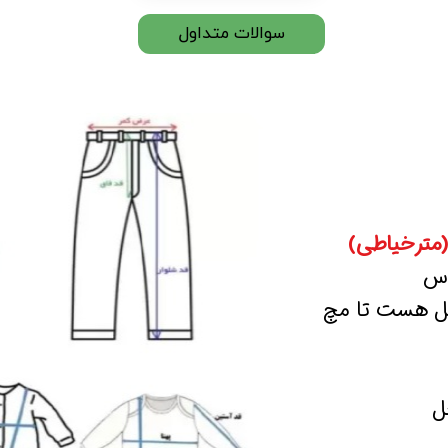
سوالات متداول
(مترخیاطی)
اس
صل هست تا مچ
ل