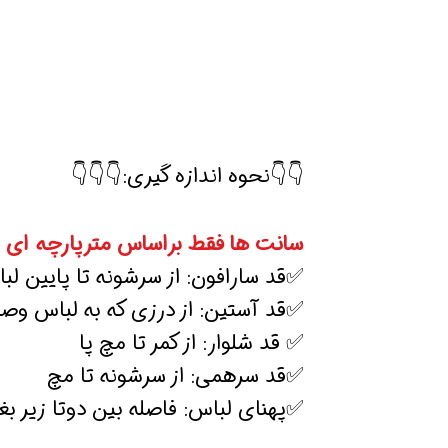
👇👇نحوه اندازه گیری:👇👇👇
سانت ها فقط براساس مترپارچه ای 
✅قد سارافون: از سرشونه تا پایین لب
✅قد آستین: از درزی که به لباس و
✅ قد شلوار: از کمر تا مچ پا
✅قد سرهمی: از سرشونه تا مچ
✅پهنای لباس: فاصله بین دوتا زیر بغ