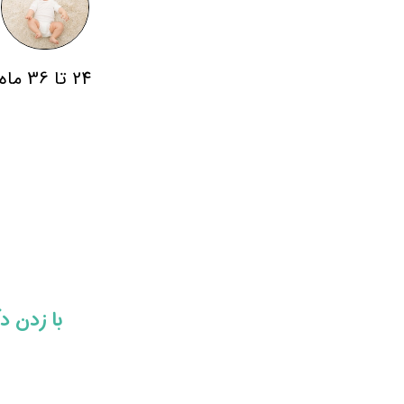
24 تا 36 ماه
​​با زدن