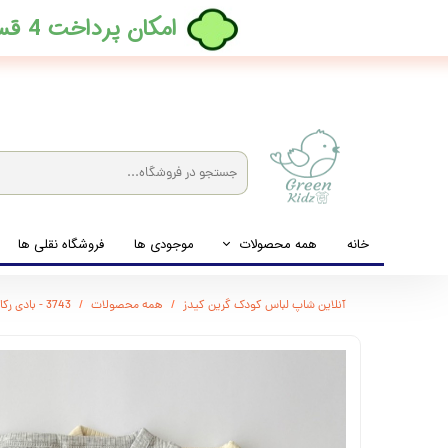
​امکان پرداخت 4 قسطه بدون کارمزد، در ترب پی فعال شد
خانه
همه محصولات
موجودی ها
فروشگاه نقلی ها
لباس نوزاد تا نوجوان
آنلاین شاپ لباس کودک گرین کیدز
همه محصولات
3743 - بادی رکابی کبریتی kiabi
شیشه شیرخوری و پستانک و ملزومات غذا
لوازم بهداشتی کودک (زیرانداز و دستمال مرطوب و ...)
اکسسوری