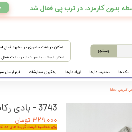
ع
​امکان دریافت حضوری در مشهد فعال ا
جستجو
امکان ایجاد سبد خرید باز در سایت فعال
تک ها
تخفیف دارها
ایراد دارها
رهگیری سفارشات
فرم ارسال سبد
3743 - بادی رکابی کبریتی kiabi
۳۲۹,۰۰۰ تومان
برای محاسبه قیمت گزینه های مد نظر 