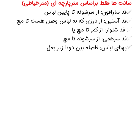
سانت ها فقط براساس مترپارچه ای (مترخیاطی)
✅قد سارافون: از سرشونه تا پایین لباس
✅قد آستین: از درزی که به لباس وصل هست تا مچ
✅ قد شلوار: از کمر تا مچ پا
✅قد سرهمی: از سرشونه تا مچ
✅پهنای لباس: فاصله بین دوتا زیر بغل