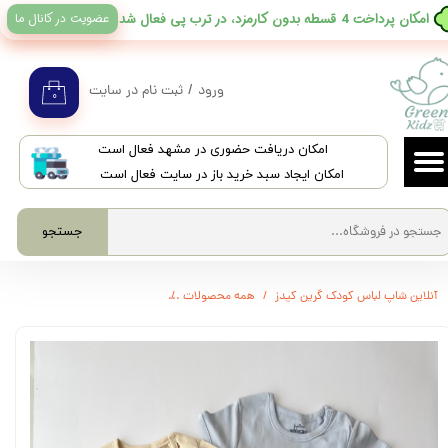
عضویت در کانال ما
​امکان پرداخت 4 قسطه بدون کارمزد، در ترب پی فعال شد
حساب کاربری من
تغییر گذر واژه
ورود
/
ثبت نام در سایت
۰
سفارشات
​امکان دریافت حضوری در مشهد فعال است
خروج از حساب کاربری
امکان ایجاد سبد خرید باز در سایت فعال است
جستجو
آنلاین شاپ لباس کودک گرین کیدز
همه محصولات
3750 - بادی آستین کوتاه blukids