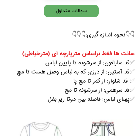
سوالات متداول
👇👇نحوه اندازه گیری:👇👇👇
سانت ها فقط براساس مترپارچه ای (مترخیاطی)
✅قد سارافون: از سرشونه تا پایین لباس
✅قد آستین: از درزی که به لباس وصل هست تا مچ
✅ قد شلوار: از کمر تا مچ پا
✅قد سرهمی: از سرشونه تا مچ
✅پهنای لباس: فاصله بین دوتا زیر بغل