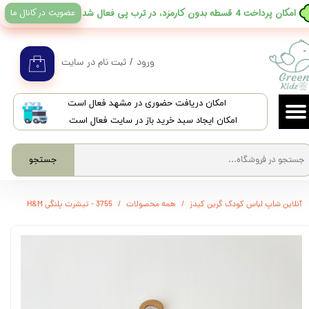
عضویت در کانال ما
​امکان پرداخت 4 قسطه بدون کارمزد، در ترب پی فعال شد
حساب کاربری من
تغییر گذر واژه
ورود
/
ثبت نام در سایت
۰
سفارشات
​امکان دریافت حضوری در مشهد فعال است
خروج از حساب کاربری
امکان ایجاد سبد خرید باز در سایت فعال است
جستجو
آنلاین شاپ لباس کودک گرین کیدز
همه محصولات
3755 - تیشرت پلنگی H&M