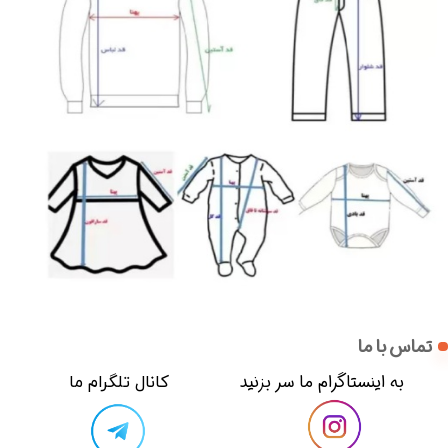
تماس با ما
​​به اینستاگرام ما سر بزنید​​​​​​​
​کانال تلگرام ما