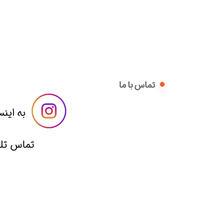
تماس با ما
​​به اینس
​تماس تلفنی با 09014836221 از ساعت