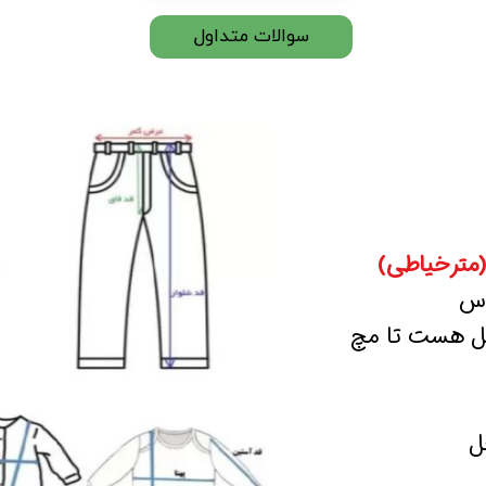
سوالات متداول
(مترخیاطی)
اس
صل هست تا مچ
ل