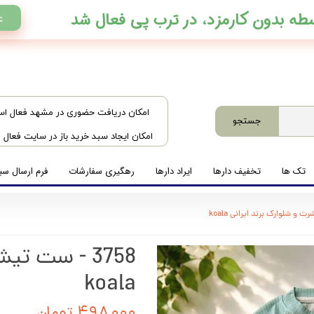
ع
​امکان دریافت حضوری در مشهد فعال ا
جستجو
امکان ایجاد سبد خرید باز در سایت فعال
تک ها
تخفیف دارها
ایراد دارها
رهگیری سفارشات
فرم ارسال سبد
3758 - ست ت
koala
۴۹۸,۰۰۰ تومان