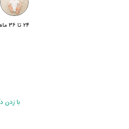
24 تا 36 ماه
​​با زدن