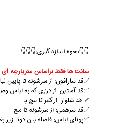
👇👇نحوه اندازه گیری:👇👇👇
سانت ها فقط براساس مترپارچه ای 
✅قد سارافون: از سرشونه تا پایین لب
✅قد آستین: از درزی که به لباس و
✅ قد شلوار: از کمر تا مچ پا
✅قد سرهمی: از سرشونه تا مچ
✅پهنای لباس: فاصله بین دوتا زیر بغ