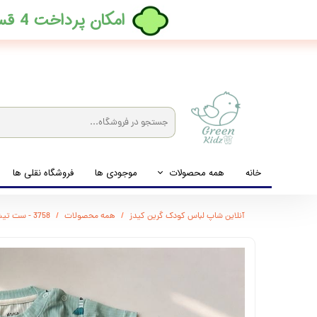
​امکان پرداخت 4 قسطه بدون کارمزد، در ترب پی فعال شد
خانه
همه محصولات
موجودی ها
فروشگاه نقلی ها
لباس نوزاد تا نوجوان
آنلاین شاپ لباس کودک گرین کیدز
همه محصولات
3758 - ست تیشرت و شلوارک برند ایرانی koala
شیشه شیرخوری و پستانک و ملزومات غذا
لوازم بهداشتی کودک (زیرانداز و دستمال مرطوب و ...)
اکسسوری