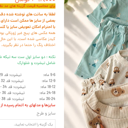
برای محاسبه قیمت گزینه های مد نظر 
لطفا به سانت های نوشته شده دقت ک
بعضی از سایز ها ممکن است دارای ل
با احترام امکان تعویض سایز یا کن
همه عکس های پیج غیر ژورنالی بود
کیدز عکاسی شده است. با این حال 
اختلاف رنگ را حتما در نظر بگیرید.
نکته : دو سایز اول ست سه تیکه ش
شامل تیشرت و شلوارک
9-6 ماه: تیشرت: قد 29 - پهنا 26 -- شلوارک: قد 24 - کمر 15
12-9 ماه: تیشرت: قد 32 - پهنا 29 -- شلوارک: قد 25 - کمر 15
18-12 ماه: تیشرت: قد 34 - پهنا 30 -- شلوارک: قد 26 - کمر 16
24-18 ماه: تیشرت: قد 36 - پهنا 30 -- شلوارک: قد 27 - کمر 16
36-24 ماه: تیشرت: قد 38 - پهنا 32 -- شلوارک: قد 29 - کمر 17
سایزها و مدلهای به اتمام رسیده ا
سایز و طرح
یک گزینه را انتخاب نمایید.