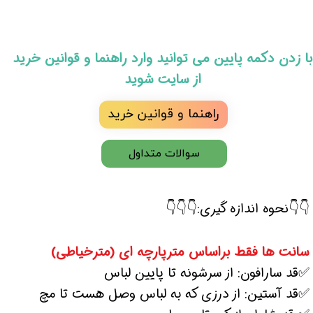
​با زدن دکمه پایین می توانید وارد راهنما و قوانین خرید
از سایت شوید
راهنما و قوانین خرید
سوالات متداول
👇👇نحوه اندازه گیری:👇👇👇
سانت ها فقط براساس مترپارچه ای (مترخیاطی)
✅قد سارافون: از سرشونه تا پایین لباس
✅قد آستین: از درزی که به لباس وصل هست تا مچ