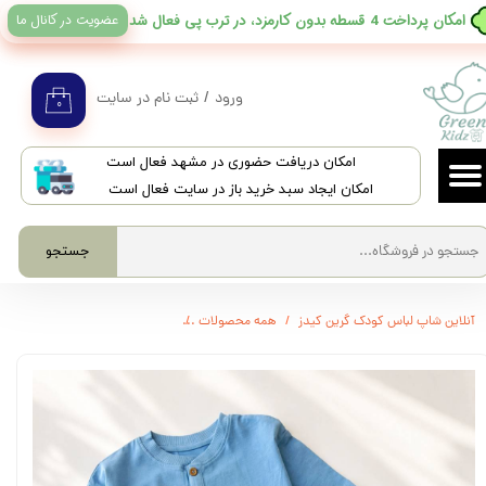
عضویت در کانال ما
​امکان پرداخت 4 قسطه بدون کارمزد، در ترب پی فعال شد
حساب کاربری من
تغییر گذر واژه
ورود
/
ثبت نام در سایت
۰
سفارشات
​امکان دریافت حضوری در مشهد فعال است
خروج از حساب کاربری
امکان ایجاد سبد خرید باز در سایت فعال است
جستجو
آنلاین شاپ لباس کودک گرین کیدز
همه محصولات
3788 - ست تیشرت و شلوارک برند Next