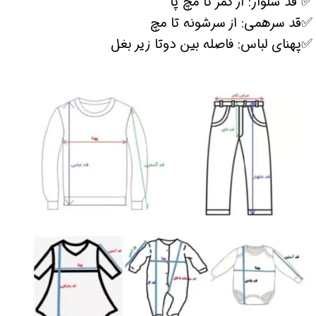
✅ قد شلوار: از کمر تا مچ پا
✅قد سرهمی: از سرشونه تا مچ
✅پهنای لباس: فاصله بین دوتا زیر بغل