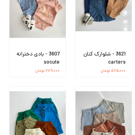
3621 - شلوارک کتان
3607 - بادی دخترانه
socute
carters
۵۶۵,۰۰۰ تومان
۲۷۹,۰۰۰ تومان