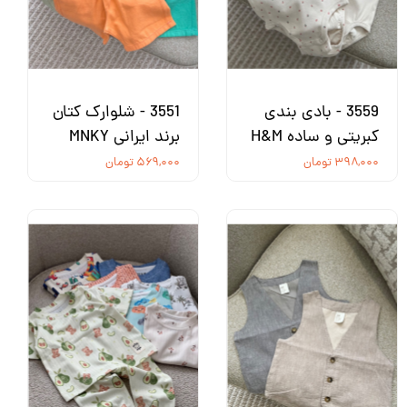
3559 - بادی بندی
3551 - شلوارک کتان
کبریتی و ساده H&M
برند ایرانی MNKY
۳۹۸,۰۰۰ تومان
۵۶۹,۰۰۰ تومان