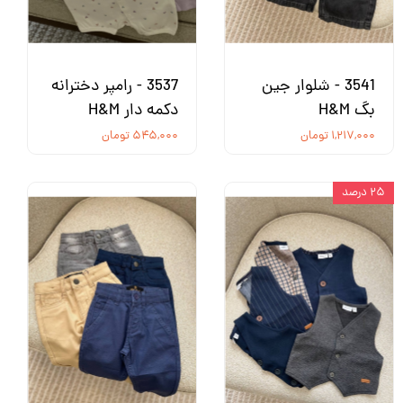
3541 - شلوار جین
3537 - رامپر دخترانه
بگ H&M
دکمه دار H&M
۱,۲۱۷,۰۰۰ تومان
۵۴۵,۰۰۰ تومان
۲۵ درصد