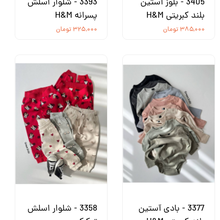
3405 - بلوز آستین
3393 - شلوار اسلش
بلند کبریتی H&M
پسرانه H&M
۳۸۵,۰۰۰ تومان
۳۲۵,۰۰۰ تومان
3377 - بادی آستین
3358 - شلوار اسلش