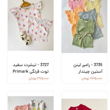
3735 - رامپر لینن
3727 - تیشرت سفید
آستین چیندار
توت فرنگی Primark
۸۳۵,۰۰۰ تومان
۲۹۵,۰۰۰ تومان