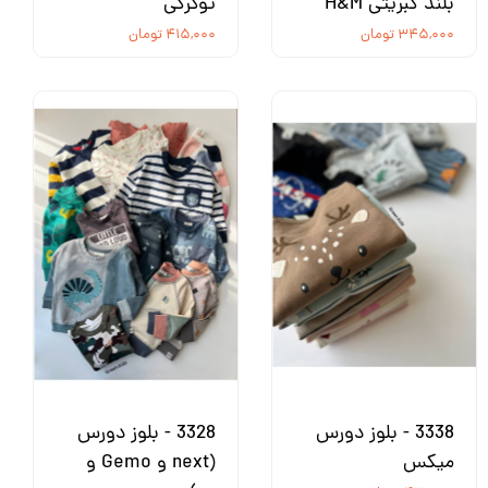
بلند کبریتی H&M
توکرکی
۳۴۵,۰۰۰ تومان
۴۱۵,۰۰۰ تومان
3338 - بلوز دورس
3328 - بلوز دورس
میکس
(next و Gemo و