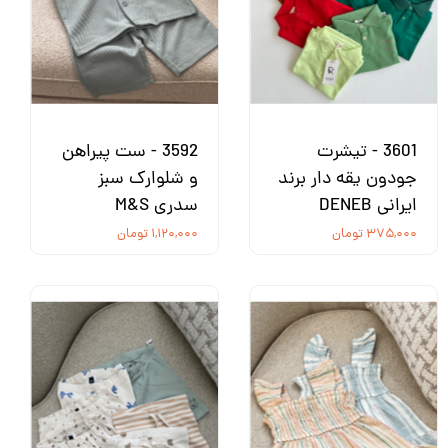
3601 - تیشرت
3592 - ست پیراهن
جودون یقه دار برند
و شلوارک سبز
ایرانی DENEB
سدری M&S
۳۷۵,۰۰۰ تومان
۱,۱۲۰,۰۰۰ تومان