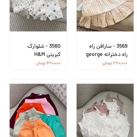
3569 - سارافن راه
3560 - شلوارک
راه دخترانه george
کبریتی H&M
۶۳۰,۰۰۰ تومان
۴۲۰,۰۰۰ تومان