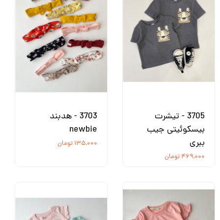
3705 - تیشرت
3703 - هدبند
بیسکوئیتی جیب
newbie
ببری
۱۳۵,۰۰۰ تومان
۴۶۹,۰۰۰ تومان