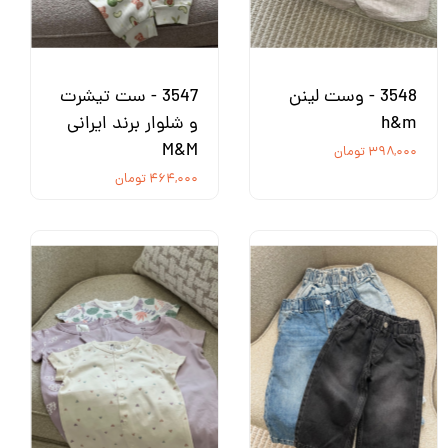
3548 - وست لینن
3547 - ست تیشرت
h&m
و شلوار برند ایرانی
M&M
۳۹۸,۰۰۰ تومان
۴۶۴,۰۰۰ تومان