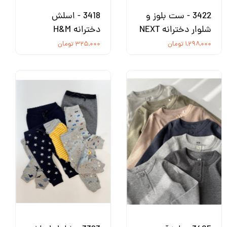
3422 - ست بلوز و
3418 - اسلش
شلوار دخترانه NEXT
دخترانه H&M
۱,۲۹۸,۰۰۰ تومان
۳۲۵,۰۰۰ تومان