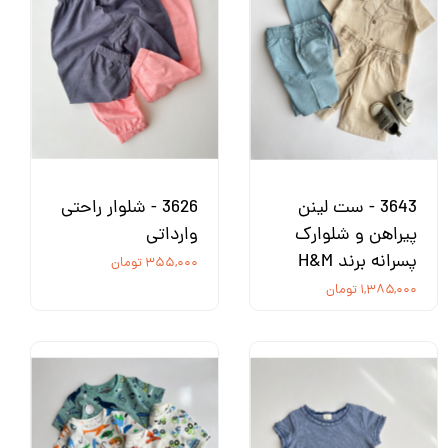
3643 - ست لینن
3626 - شلوار راحتی
پیراهن و شلوارک
وارداتی
پسرانه برند H&M
۳۵۵,۰۰۰ تومان
۱,۳۸۵,۰۰۰ تومان