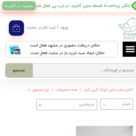
عضویت در کانال ما
​امکان پرداخت 4 قسطه بدون کارمزد، در ترب پی فعال شد
حساب کاربری من
تغییر گذر واژه
ورود
/
ثبت نام در سایت
۰
سفارشات
​امکان دریافت حضوری در مشهد فعال است
خروج از حساب کاربری
امکان ایجاد سبد خرید باز در سایت فعال است
جستجو
آنلاین شاپ لباس کودک گرین کیدز
همه محصولات
نوع محصول
اکسسوری
کیف 
مرتبط‌ترین