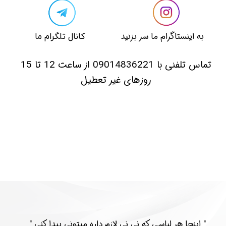
​​به اینستاگرام ما سر بزنید​​​​​​​
​کانال تلگرام ما
​تماس تلفنی با 09014836221 از ساعت 12 تا 15
روزهای غیر تعطیل
​​" اینجا هر لباسی که نی نی لازم داره میتونی پیدا کنی "​​​​​​​​​​​​​​